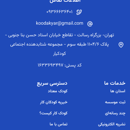
اطلاعات تماس
09366636401
koodakyar@gmail.com
تهران- بزرگراه رسالت - تقاطع خیابان استاد حسن بنا جنوبی -
پلاک 1104/6 طبقه سوم - مجموعه شتابدهنده اجتماعی
کودکیار
کد پستی: 1633693497
خدمات ما
دسترسی سریع
استان ها
کودک معتاد
ثبت موسسه
خیریه کودکان کار
چند رسانه‌ای
کودک کار کیست؟
نشریه الکترونیکی
تماس با ما