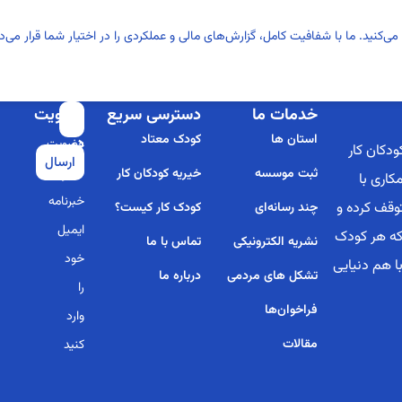
می‌کنید. ما با شفافیت کامل، گزارش‌های مالی و عملکردی را در اختیار شما قرار م
خدمات ما
دسترسی سریع
عضویت
برای
استان ها
کودک معتاد
در
عضویت
دکان کار
ارسال
خبرنامه
در
ثبت موسسه
خیریه کودکان کار
کاری با
خبرنامه
توقف کرده و
چند رسانه‌ای
کودک کار کیست؟
ایمیل
 که هر کودک
نشریه الکترونیکی
تماس با ما
خود
با هم دنیایی
تشکل های مردمی
درباره ما
را
فراخوان‌ها
وارد
مقالات
کنید