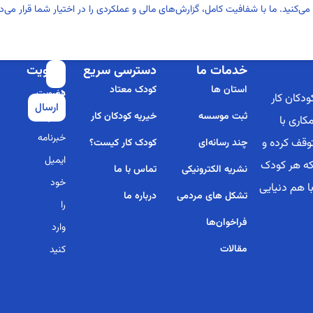
می‌کنید. ما با شفافیت کامل، گزارش‌های مالی و عملکردی را در اختیار شما قرار م
خدمات ما
دسترسی سریع
عضویت
برای
استان ها
کودک معتاد
در
عضویت
دکان کار
ارسال
خبرنامه
در
ثبت موسسه
خیریه کودکان کار
کاری با
خبرنامه
توقف کرده و
چند رسانه‌ای
کودک کار کیست؟
ایمیل
 که هر کودک
نشریه الکترونیکی
تماس با ما
خود
با هم دنیایی
تشکل های مردمی
درباره ما
را
فراخوان‌ها
وارد
مقالات
کنید