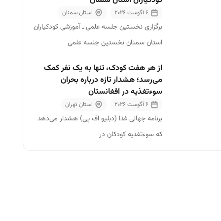
کودکیاران استان سمنان
6 آگوست 2026
استان سمنان
استان خوزستان
برگزاری نخستین جلسه علمی ـ آموزشی کودکیاران
استان زنجان
استان سمنان نخستین جلسه علمی
استان سمنان
از هر هفت کودک، تنها به یک نفر کمک
استان سیستان و بلوچستان
می‌رسد؛ هشدار تازه درباره بحران
سوء‌تغذیه در افغانستان
استان فارس
6 آگوست 2026
استان تهران
استان قزوین
برنامه جهانی غذا (دبلیو اف پی) هشدار می‌دهد
استان قم
که سوءتغذیه کودکان در
استان کردستان
استان کرمان
استان کرمانشاه
استان کهگیلویه و بویراحمد