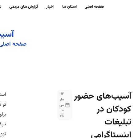
صفحه اصلی
استان ها
اخبار
گزارش های مردمی
ت
آسیب
صفحه اصلی
آسیب‌های حضور
استف
12
مار
تو ت
س
کودکان در
20
برای
25
تبلیغات
ناپذ
اینستاگرامی
توی 