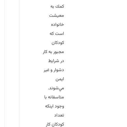
كمك به
معيشت
خانواده‌
است كه
كودكان
مجبور به كار
در شرايط
دشوار و غير
ايمن
مي‌شوند.
متاسفانه با
وجود اينكه
تعداد
كودكان كار