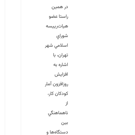
در همين
راستا عضو
هيات‌رييسه
شوراي
اسلامي شهر
تهران، با
اشاره به
افزايش
روزافزون آمار
كودكان كار،
از
ناهماهنگي
بين
دستگاه‌ها و