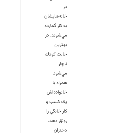
در
خانه‌هايشان
به كار گمارده
مي‌شوند. در
بهترين
حالت كودك
ناچار
مي‌شود
همراه با
خانواده‌اش
يك كسب و
كار خانگي را
رونق دهد.
دختران