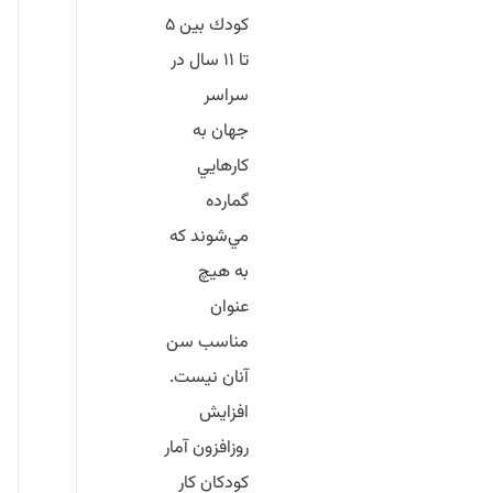
كودك بين ۵
تا ۱۱ سال در
سراسر
جهان به
كارهايي
گمارده
مي‌شوند كه
به هيچ
عنوان
مناسب سن
آنان نيست.
افزايش
روزافزون آمار
كودكان كار