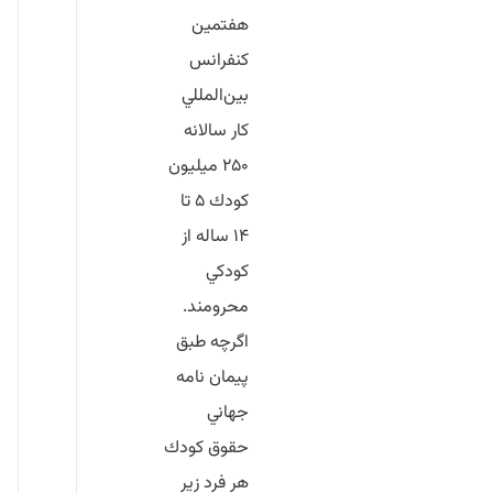
هفتمين
كنفرانس
بين‌المللي
كار سالانه
۲۵۰ ميليون
كودك ۵ تا
۱۴ ساله از
كودكي
محرومند.
اگرچه طبق
پيمان نامه
جهاني
حقوق كودك
هر فرد زير