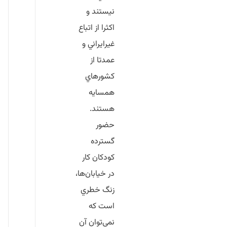
نيستند و
اكثرا از اتباع
غيرايراني و
عمدتا از
كشورهاي
همسايه
هستند.
حضور
گسترده
كودكان كار
در خيابان‌ها،
زنگ خطري
است كه
نمي‌توان آن