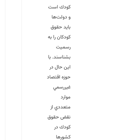
كودك است
و دولت‌ها
بايد حقوق
كودكان را به
رسميت
بشناسند. با
اين حال در
حوزه اقتصاد
غيررسمي
موارد
متعددي از
نقض حقوق
كودك در
كشورها