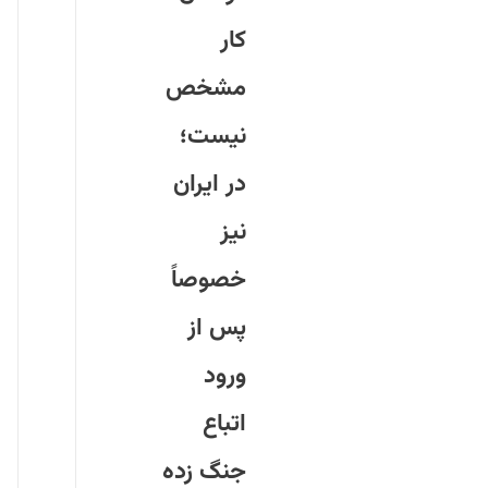
كار
مشخص
نيست؛
در ايران
نيز
خصوصاً
پس از
ورود
اتباع
جنگ زده