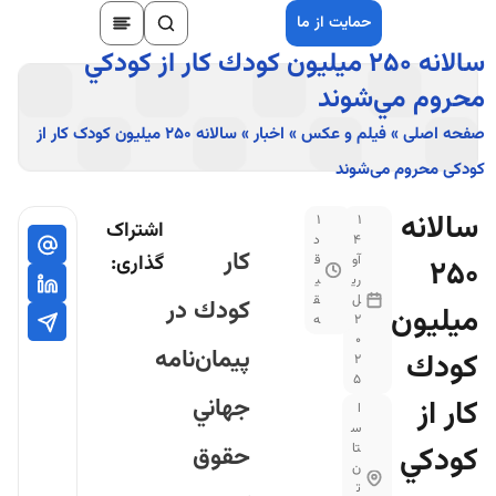
حمایت از ما
سالانه ۲۵۰ ميليون كودك كار از كودكي
محروم مي‌شوند
صفحه اصلی
»
فیلم و عکس
»
اخبار
»
سالانه ۲۵۰ میلیون کودک کار از
کودکی محروم می‌شوند
سالانه
1
1
اشتراک
4
د
كار
گذاری:
آو
ق
۲۵۰
ری
ی
ل
ق
كودك در
ميليون
2
ه
0
پيمان‌نامه
كودك
2
5
جهاني
كار از
ا
س
كودكي
تا
حقوق
ن
ت