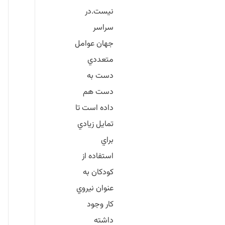
نيست.در
سراسر
جهان عوامل
متعددي
دست به
دست هم
داده است تا
تمايل زيادي
براي
استفاده از
كودكان به
عنوان نيروي
كار وجود
داشته