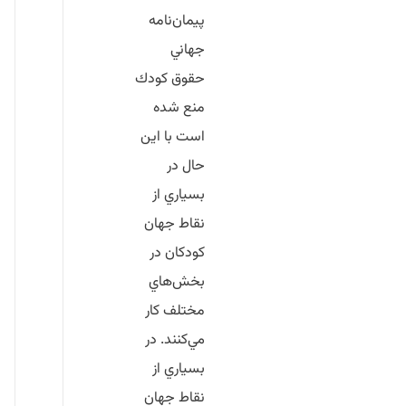
پيمان‌نامه
جهاني
حقوق كودك
منع شده
است با اين
حال در
بسياري از
نقاط جهان
كودكان در
بخش‌هاي
مختلف كار
مي‌كنند. در
بسياري از
نقاط جهان