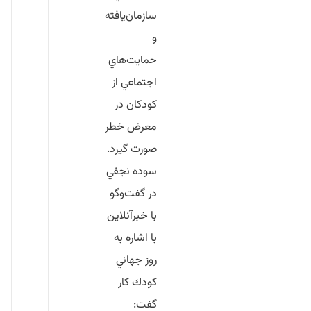
سازمان‌يافته
و
حمايت‌هاي
اجتماعي از
كودكان در
معرض خطر
صورت گيرد.
سوده نجفي
در گفت‌وگو
با خبرآنلاين
با اشاره به
روز جهاني
كودك كار
گفت: