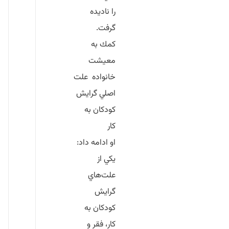
را ناديده
گرفت.
كمك به
معيشت
خانواده
علت
اصلي گرايش
كودكان به
كار
او ادامه داد:
يكي از
علت‌هاي
گرايش
كودكان به
كار، فقر و