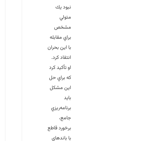
نبود يك
متولي
مشخص
براي مقابله
با اين بحران
انتقاد كرد.
او تأكيد كرد
كه براي حل
اين مشكل
بايد
برنامه‌ريزي
جامع،
برخورد قاطع
با باندهاي