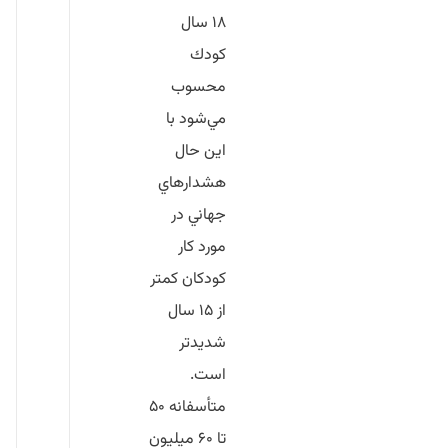
۱۸ سال
كودك
محسوب
مي‌شود با
اين حال
هشدارهاي
جهاني در
مورد كار
كودكان كمتر
از ۱۵ سال
شديدتر
است.
متأسفانه ۵۰
تا ۶۰ ميليون