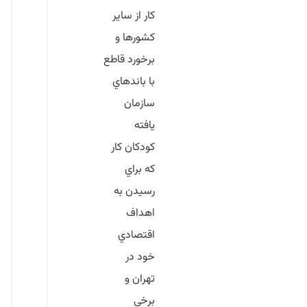
كار از ساير
كشور‌ها و
برخورد قاطع
با باندهاي
سازمان
يافته
كودكان كار
كه براي
رسيدن به
اهداف
اقتصادي
خود در
تهران و
برخي