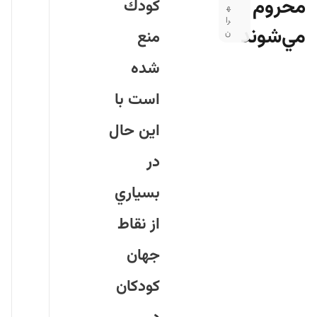
محروم
كودك
ه
را
مي‌شوند
منع
ن
شده
است با
اين حال
در
بسياري
از نقاط
جهان
كودكان