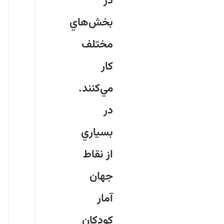
در
بخش‌هاي
مختلف
كار
مي‌كنند.
در
بسياري
از نقاط
جهان
آمار
كودكان