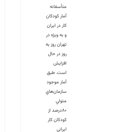
متأسفانه
آمار كودكان
كار در ايران
و به ويژه در
تهران روز به
روز در حال
افزايش
است. طبق
آمار موجود
سازمان‌هاي
متولي
۸۰درصد از
كودكان كار
ايراني