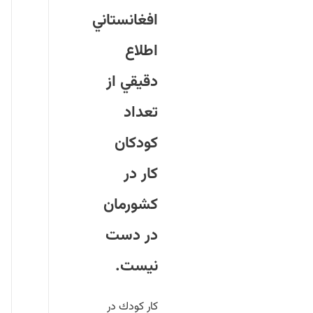
افغانستاني
اطلاع
دقيقي از
تعداد
كودكان
كار در
كشورمان
در دست
نيست.
كار كودك در