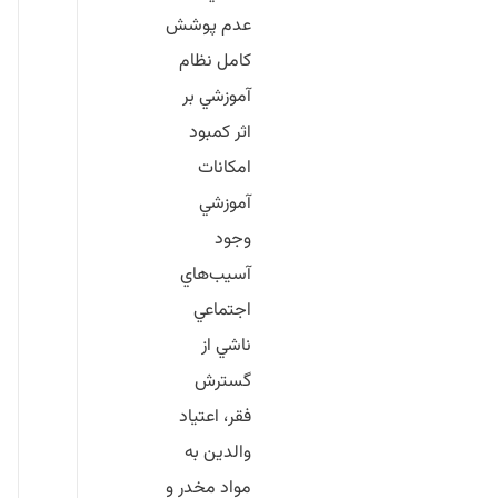
عدم پوشش
كامل نظام
آموزشي بر
اثر كمبود
امكانات
آموزشي
وجود
آسيب‌هاي
اجتماعي
ناشي از
گسترش
فقر، اعتياد
والدين به
مواد مخدر و