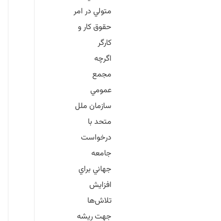
متولي در امر
حقوق كار و
كارگر
اگرچه
مجمع
عمومي
سازمان ملل
متحد با
درخواست
جامعه
جهاني براي
افزايش
تلاش‌ها
جهت ريشه