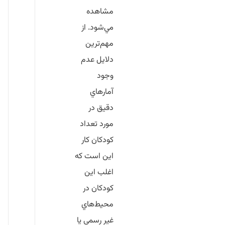
مشاهده
مي‌شود. از
مهم‌ترين
دلايل عدم
وجود
آمارهاي
دقيق در
مورد تعداد
كودكان كار
اين است كه
اغلب اين
كودكان در
محيط‌هاي
غير رسمي يا