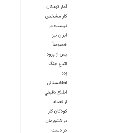
آمار كودكان
كار مشخص
نيست؛ در
ايران نيز
خصوصاً
پس از ورود
اتباع جنگ
زده
افغانستاني
اطلاع دقيقي
از تعداد
كودكان كار
در كشورمان
در دست