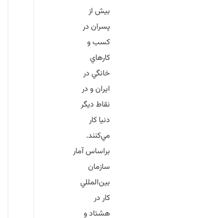
بيش از
پسران در
كسب و
كارهاي
خانگي در
ايران و در
نقاط ديگر
دنيا كار
مي‌كنند.
براساس آمار
سازمان
بين‌المللي
كار در
هشتاد و