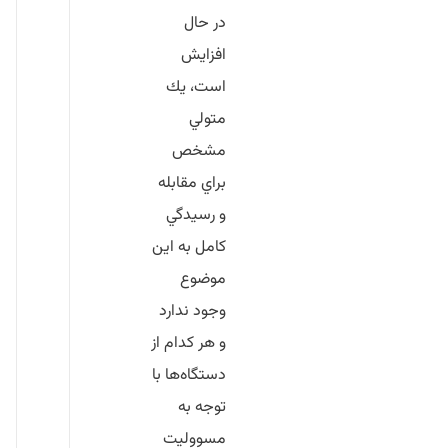
در حال
افزايش
است، يك
متولي
مشخص
براي مقابله
و رسيدگي
كامل به اين
موضوع
وجود ندارد
و هر كدام از
دستگاه‌ها با
توجه به
مسووليت