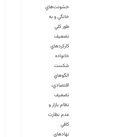
خشونت‌هاي
خانگي و به
طور كلي
تضعيف
كاركردهاي
خانواده
شكست
الگوهاي
اقتصادي،
تضعيف
نظام بازار و
عدم نظارت
كافي
نهادهاي