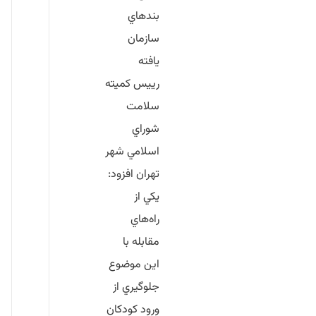
بندهاي
سازمان
يافته
رييس كميته
سلامت
شوراي
اسلامي شهر
تهران افزود:
يكي از
راه‌هاي
مقابله با
اين موضوع
جلوگيري از
ورود كودكان