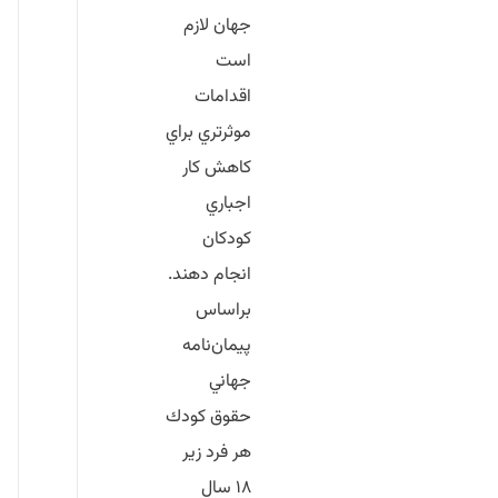
جهان لازم
است
اقدامات
موثرتري براي
كاهش كار
اجباري
كودكان
انجام دهند.
براساس
پيمان‌نامه
جهاني
حقوق كودك
هر فرد زير
۱۸ سال