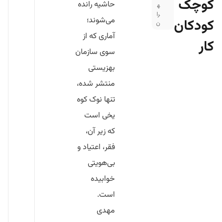
کوچک
حاشیه رانده
ه
را
می‌شوند؛
کودکان
ن
آماری که از
کار
سوی سازمان
بهزیستی
منتشر شده،
تنها نوک کوه
یخی است
که زیر آن،
فقر، اعتیاد و
بی‌هویتی
خوابیده
است.
مهدی