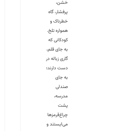
خشن،
پرفشار، گاه
خطرناک و
همواره تلخ.
کودکانی که
به جای قلم،
گاری زباله در
دست دارند؛
به جای
صندلی
مدرسه،
پشت
چراغ‌قرمزها
می‌ایستند و