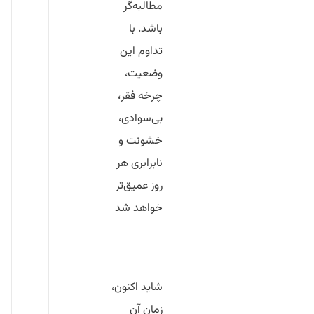
مطالبه‌گر
باشد. با
تداوم این
وضعیت،
چرخه فقر،
بی‌سوادی،
خشونت و
نابرابری هر
روز عمیق‌تر
خواهد شد
شاید اکنون،
زمان آن