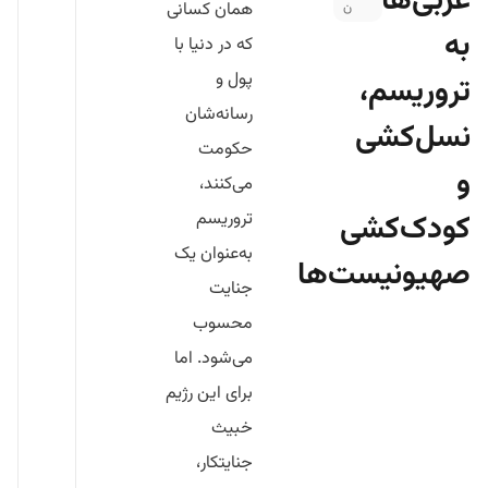
غربی‌ها
همان کسانی
ن
به
که در دنیا با
پول و
تروریسم،
رسانه‌شان
نسل‌کشی
حکومت
و
می‌کنند،
کودک‌کشی
تروریسم
به‌عنوان یک
صهیونیست‌ها
جنایت
محسوب
می‌شود. اما
برای این رژیم
خبیث
جنایتکار،