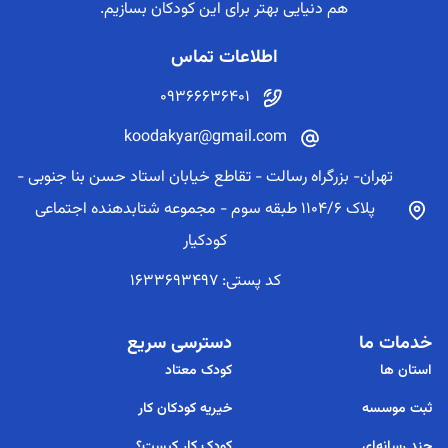
هم دنیایی بهتر برای این کودکان بسازیم.
اطلاعات تماس
09366636401
koodakyar@gmail.com
تهران- بزرگراه رسالت - تقاطع خیابان استاد حسن بنا جنوبی -
پلاک 1104/6 طبقه سوم - مجموعه شتابدهنده اجتماعی
کودکیار
کد پستی: 1633693497
خدمات ما
دسترسی سریع
استان ها
کودک معتاد
ثبت موسسه
خیریه کودکان کار
چند رسانه‌ای
کودک کار کیست؟