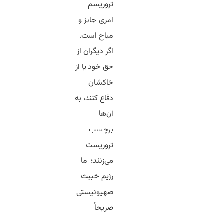
تروریسم
امری جایز و
مباح است.
اگر دیگران از
حق خود یا از
خاکشان
دفاع کنند، به
آن‌ها
برچسب
تروریست
می‌زنند؛ اما
رژیم خبیث
صهیونیستی
صریحاً