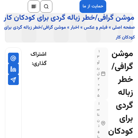
حمایت از ما
موشن گرافی/خطر زباله گردی برای کودکان کار
صفحه اصلی
»
فیلم و عکس
»
اخبار
»
موشن گرافی/خطر زباله گردی برای
کودکان کار
موشن
1
اشتراک
3
گذاری:
آو
گرافی/
ری
ل
خطر
2
0
زباله
2
5
گردی
ا
س
برای
تا
ن
ت
کودکان
ه
را