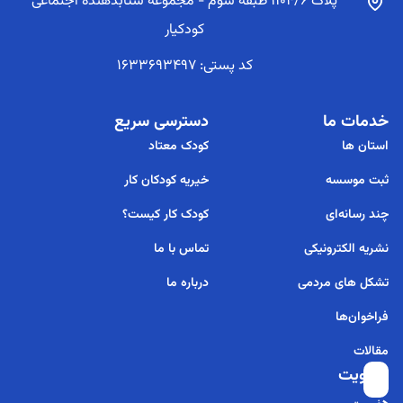
پلاک 1104/6 طبقه سوم - مجموعه شتابدهنده اجتماعی
کودکیار
کد پستی: 1633693497
خدمات ما
دسترسی سریع
استان ها
کودک معتاد
ثبت موسسه
خیریه کودکان کار
چند رسانه‌ای
کودک کار کیست؟
نشریه الکترونیکی
تماس با ما
تشکل های مردمی
درباره ما
فراخوان‌ها
مقالات
عضویت
برای