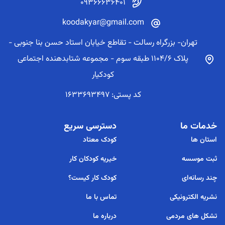
09366636401
koodakyar@gmail.com
تهران- بزرگراه رسالت - تقاطع خیابان استاد حسن بنا جنوبی -
پلاک 1104/6 طبقه سوم - مجموعه شتابدهنده اجتماعی
کودکیار
کد پستی: 1633693497
خدمات ما
دسترسی سریع
استان ها
کودک معتاد
ثبت موسسه
خیریه کودکان کار
چند رسانه‌ای
کودک کار کیست؟
نشریه الکترونیکی
تماس با ما
تشکل های مردمی
درباره ما