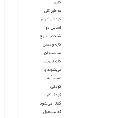
کنیم.
به طور کلی
کودکان کار بر
اساس دو
شاخص «نوع
کار» و «سن
مناسب آن
کار» تعریف
می‌شوند و
عموماً به
کودکی،
کودک کار
گفته می‌شود
که مشغول