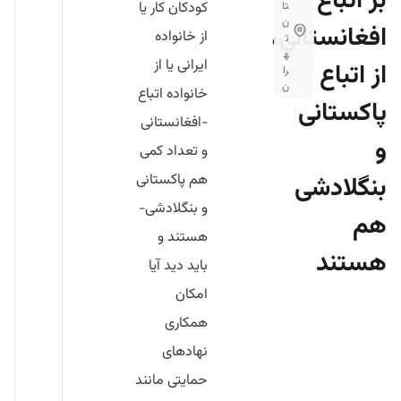
بر اتباع
کودکان کار یا
تا
ن
افغانستانی،
از خانواده
ت
ه
ایرانی یا از
از اتباع
را
ن
خانواده اتباع
پاکستانی
-افغانستانی
و
و تعداد کمی
بنگلادشی
هم پاکستانی
و بنگلادشی-
هم
هستند و
هستند
باید دید آیا
امکان
همکاری
نهادهای
حمایتی مانند