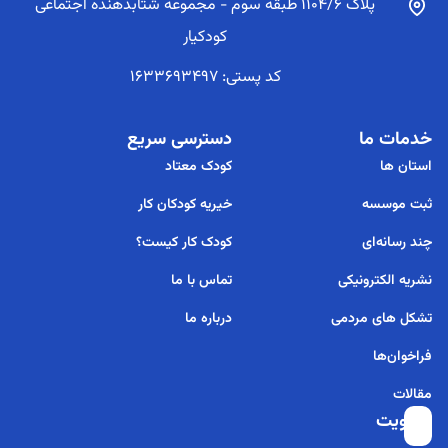
پلاک 1104/6 طبقه سوم - مجموعه شتابدهنده اجتماعی
کودکیار
کد پستی: 1633693497
خدمات ما
دسترسی سریع
استان ها
کودک معتاد
ثبت موسسه
خیریه کودکان کار
چند رسانه‌ای
کودک کار کیست؟
نشریه الکترونیکی
تماس با ما
تشکل های مردمی
درباره ما
فراخوان‌ها
مقالات
عضویت
برای