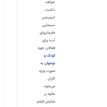
خواهد
داشت،
انیمیشن
سینمایی
«فرمانروای
آب» برای
فعالان حوزه
کودک و
نوجوان
به
صورت ویژه
اکران
می‌شود.
علاوه بر
نمایش فیلم،