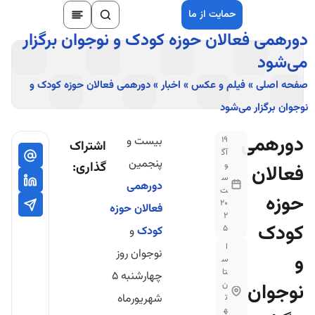
حمایت از ما
دورهمی فعالان حوزه کودک و نوجوان برگزار
می‌شود
صفحه اصلی
»
فیلم و عکس
»
اخبار
»
دورهمی فعالان حوزه کودک و
نوجوان برگزار می‌شود
دورهمی
بیست و
19
اشتراک
آگ
پنجمین
گذاری:
و
فعالان
س
دورهمی
ت
حوزه
20
فعالان حوزه
2
کودک
5
کودک
و
ا
نوجوان روز
و
س
تا
چهارشنبه ۵
نوجوان
ن
شهریورماه
ت
ه