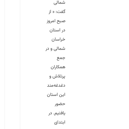
شمالی
گفت: « از
صبح امروز
در استان
خراسان
شمالی و در
جمع
همکاران
پرتلاش و
دغدغه‌مند
این استان
حضور
یافتیم. در
ابتدای