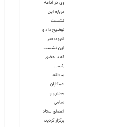
وی در ادامه
درباره این
نشست
توضیح داد و
افزود: «در
این نشست
که با حضور
رئیس
منطقه،
همکاران
محترم و
تمامی
اعضای ستاد
برگزار گردید،