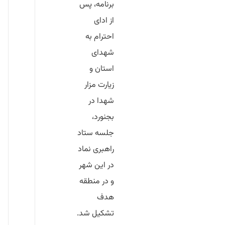
برنامه، پس
از ادای
احترام به
شهدای
استان و
زیارت مزار
شهدا در
بجنورد،
جلسه ستاد
راهبری نماد
در این شهر
و در منطقه
هدف
تشکیل شد.