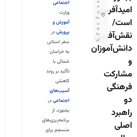
ن
اجتماعی
امیدآفرین
خ
وزارت
را
سا
است/
آموزش و
ن
ش
پرورش
در
نقش‌آفرینی
ما
لی
سفر استانی
دانش‌آموزان
به خراسان
و
شمالی با
مشارکت
تأکید بر روند
کاهشی
فرهنگی
آسیب‌های
دو
اجتماعی
در
راهبرد
بجنورد، از
برنامه‌ریزی‌های
اصلی
منسجم برای