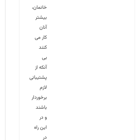
خانمان،
بیشتر
آنان
کار می
کنند
بی
آنکه از
پشتیبانی
لازم
برخوردار
باشند
و در
این راه
در