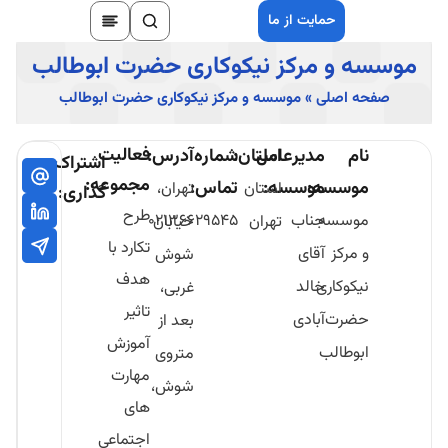
حمایت از ما
موسسه و مرکز نیکوکاری حضرت ابوطالب
صفحه اصلی
»
موسسه و مرکز نیکوکاری حضرت ابوطالب
فعالیت
نام
مدیرعامل
استان:
شماره
آدرس:
اشتراک
مجموعه:
موسسه:
موسسه:
تماس:
استان
تهران،
گذاری:
طرح
موسسه
جناب
02136629545
تهران
خیابان
تکارد با
و مرکز
آقای
شوش
هدف
نیکوکاری
خالد
غربی،
تاثیر
حضرت
آبادی
بعد از
آموزش
ابوطالب
متروی
مهارت
شوش،
های
اجتماعی