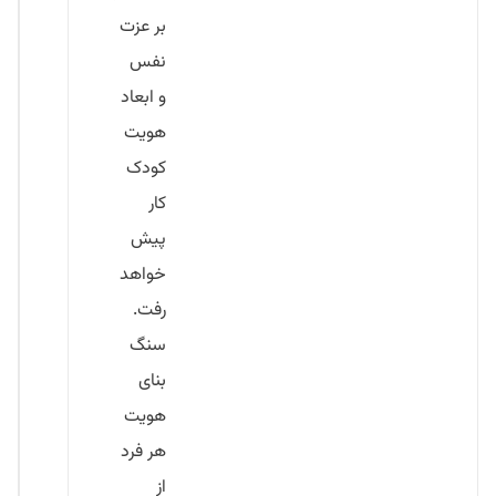
بر عزت
نفس
و ابعاد
هویت
کودک
کار
پیش
خواهد
رفت.
سنگ
بنای
هویت
هر فرد
از