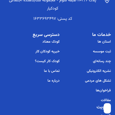
پلاک 1104/6 طبقه سوم - مجموعه شتابدهنده اجتماعی
کودکیار
کد پستی: 1633693497
خدمات ما
دسترسی سریع
استان ها
کودک معتاد
ثبت موسسه
خیریه کودکان کار
چند رسانه‌ای
کودک کار کیست؟
نشریه الکترونیکی
تماس با ما
تشکل های مردمی
درباره ما
فراخوان‌ها
مقالات
عضویت
برای