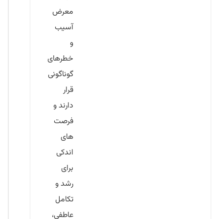
معرض
آسیب
و
خطرهای
گوناگونی
قرار
دارند و
فرصت
های
اندکی
برای
رشد و
تکامل
عاطفی،